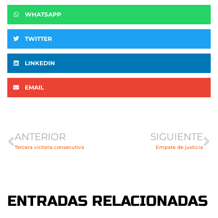
WHATSAPP
TWITTER
LINKEDIN
EMAIL
Ant
Si
ANTERIOR
SIGUIENTE
Tercera victoria consecutiva
Empate de justicia
ENTRADAS RELACIONADAS