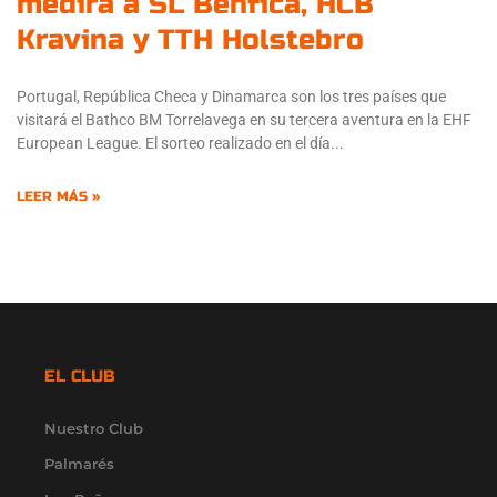
medirá a SL Benfica, HCB
Kravina y TTH Holstebro
Portugal, República Checa y Dinamarca son los tres países que
visitará el Bathco BM Torrelavega en su tercera aventura en la EHF
European League. El sorteo realizado en el día
LEER MÁS »
EL CLUB
Nuestro Club
Palmarés