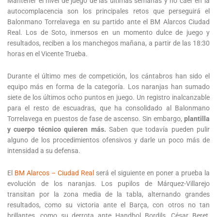
Mantener el nivel de juego de las últimas semanas y no caer en la
autocomplacencia son los principales retos que perseguirá el
Balonmano Torrelavega en su partido ante el BM Alarcos Ciudad
Real. Los de Soto, inmersos en un momento dulce de juego y
resultados, reciben a los manchegos mañana, a partir de las 18:30
horas en el Vicente Trueba.
Durante el último mes de competición, los cántabros han sido el
equipo más en forma de la categoría. Los naranjas han sumado
siete de los últimos ocho puntos en juego. Un registro inalcanzable
para el resto de escuadras, que ha consolidado al Balonmano
Torrelavega en puestos de fase de ascenso. Sin embargo,
plantilla
y cuerpo técnico quieren más.
Saben que todavía pueden pulir
alguno de los procedimientos ofensivos y darle un poco más de
intensidad a su defensa.
El
BM Alarcos – Ciudad Real
será el siguiente en poner a prueba la
evolución de los naranjas. Los pupilos de Márquez-Villarejo
transitan por la zona media de la tabla, alternando grandes
resultados, como su victoria ante el Barça, con otros no tan
brillantes, como su derrota ante Handbol Bordils. César Beret,