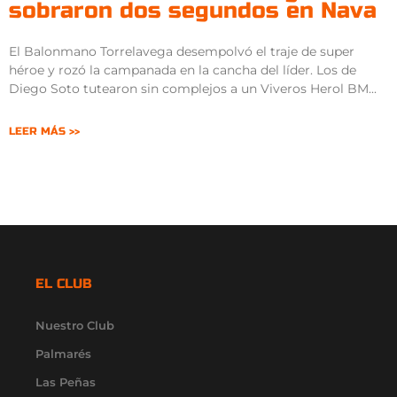
sobraron dos segundos en Nava
El Balonmano Torrelavega desempolvó el traje de super
héroe y rozó la campanada en la cancha del líder. Los de
Diego Soto tutearon sin complejos a un Viveros Herol BM
LEER MÁS >>
EL CLUB
Nuestro Club
Palmarés
Las Peñas