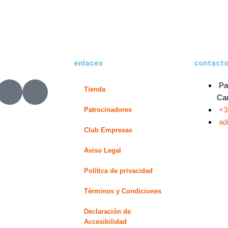
enlaces
contact
X
L
Pa
Tienda
-
i
Can
t
n
+3
Patrocinadores
w
k
ad
Club Empresas
i
e
t
d
Aviso Legal
t
i
e
n
Política de privacidad
r
-
Términos y Condiciones
i
n
Declaración de
Accesibilidad