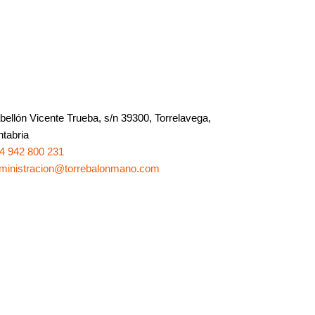
o
bellón Vicente Trueba, s/n 39300, Torrelavega,
tabria
4 942 800 231
ministracion@torrebalonmano.com