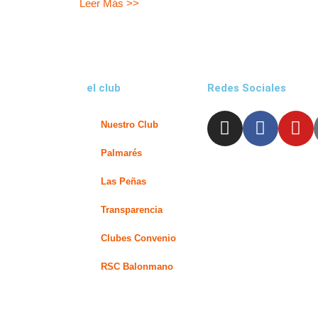
Leer Más >>
el club
Redes Sociales
I
F
Y
Nuestro Club
n
a
o
s
c
u
Palmarés
t
e
t
Las Peñas
a
b
u
g
o
b
Transparencia
r
o
e
Clubes Convenio
a
k
m
-
RSC Balonmano
f