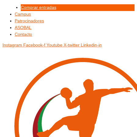
Ir
Menú
Menú
Comprar entradas
al
Campus
contenido
Patrocinadores
ASOBAL
Contacto
Instagram
Facebook-f
Youtube
X-twitter
Linkedin-in