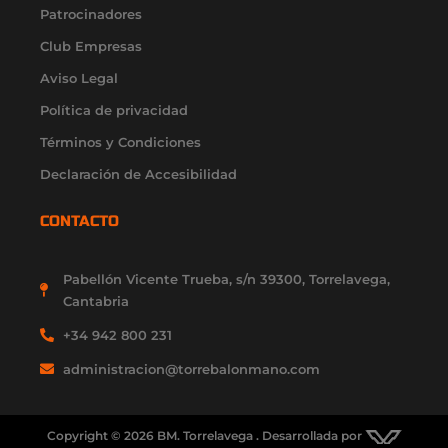
Patrocinadores
m
-
r
-
f
i
Club Empresas
n
Aviso Legal
Política de privacidad
Términos y Condiciones
Declaración de Accesibilidad
CONTACTO
Pabellón Vicente Trueba, s/n 39300, Torrelavega,
Cantabria
+34 942 800 231
administracion@torrebalonmano.com
Copyright © 2026 BM. Torrelavega . Desarrollada por