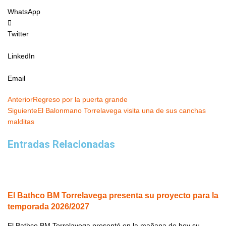
WhatsApp
Twitter
LinkedIn
Email
Ant
Siguiente
Anterior
Regreso por la puerta grande
Siguiente
El Balonmano Torrelavega visita una de sus canchas
malditas
Entradas Relacionadas
El Bathco BM Torrelavega presenta su proyecto para la
temporada 2026/2027
El Bathco BM Torrelavega presentó en la mañana de hoy su