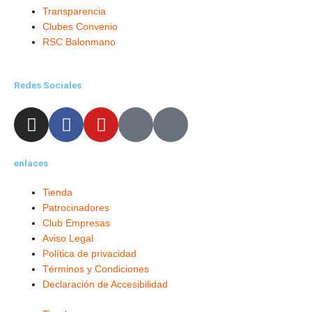
Transparencia
Clubes Convenio
RSC Balonmano
Redes Sociales
I
F
Y
X
L
n
a
o
-
i
s
c
u
t
n
enlaces
t
e
t
w
k
a
b
u
i
e
Tienda
g
o
b
t
d
Patrocinadores
r
o
e
t
i
Club Empresas
a
k
e
n
Aviso Legal
m
-
r
-
Política de privacidad
f
i
Términos y Condiciones
Declaración de Accesibilidad
n