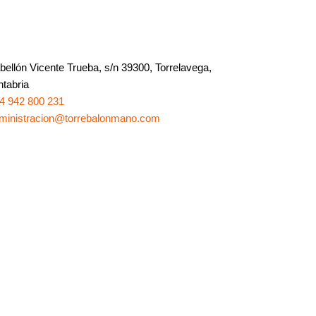
o
bellón Vicente Trueba, s/n 39300, Torrelavega,
tabria
4 942 800 231
ministracion@torrebalonmano.com