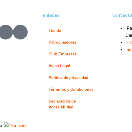
enlaces
contact
X
L
Pa
Tienda
-
i
Can
t
n
+3
Patrocinadores
w
k
ad
Club Empresas
i
e
t
d
Aviso Legal
t
i
e
n
Política de privacidad
r
-
Términos y Condiciones
i
n
Declaración de
Accesibilidad
or