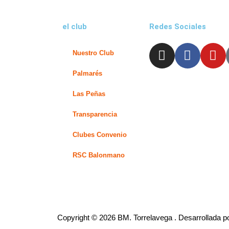
el club
Redes Sociales
I
F
Y
Nuestro Club
n
a
o
s
c
u
Palmarés
t
e
t
Las Peñas
a
b
u
g
o
b
Transparencia
r
o
e
Clubes Convenio
a
k
m
-
RSC Balonmano
f
Copyright © 2026 BM. Torrelavega . Desarrollada p