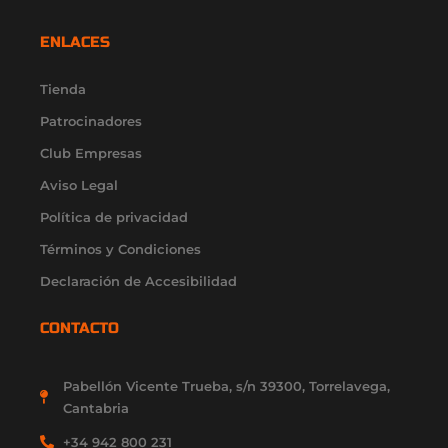
s
c
u
t
n
t
e
t
w
k
ENLACES
a
b
u
i
e
g
o
b
t
d
r
o
e
t
i
Tienda
a
k
e
n
m
-
r
-
Patrocinadores
f
i
Club Empresas
n
Aviso Legal
Política de privacidad
Términos y Condiciones
Declaración de Accesibilidad
CONTACTO
Pabellón Vicente Trueba, s/n 39300, Torrelavega,
Cantabria
+34 942 800 231