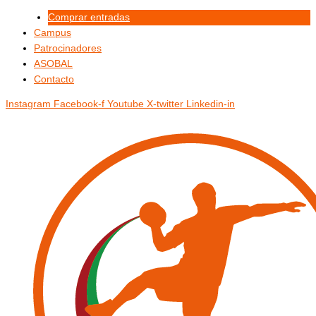
Ir
Menú
Menú
Comprar entradas
al
Campus
contenido
Patrocinadores
ASOBAL
Contacto
Instagram
Facebook-f
Youtube
X-twitter
Linkedin-in