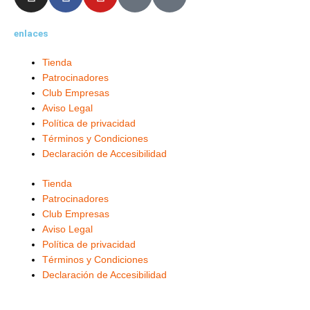
n
a
o
-
i
s
c
u
t
n
enlaces
t
e
t
w
k
a
b
u
i
e
Tienda
g
o
b
t
d
Patrocinadores
r
o
e
t
i
Club Empresas
a
k
e
n
Aviso Legal
m
-
r
-
Política de privacidad
f
i
Términos y Condiciones
Declaración de Accesibilidad
n
Tienda
Patrocinadores
Club Empresas
Aviso Legal
Política de privacidad
Términos y Condiciones
Declaración de Accesibilidad