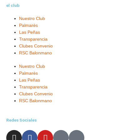
el club
Nuestro Club
Palmarés
Las Peñas
Transparencia
Clubes Convenio
RSC Balonmano
Nuestro Club
Palmarés
Las Peñas
Transparencia
Clubes Convenio
RSC Balonmano
Redes Sociales
I
F
Y
X
L