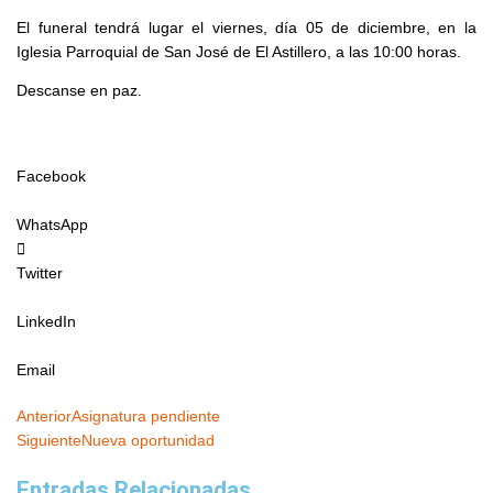
El funeral tendrá lugar el viernes, día 05 de diciembre, en la
Iglesia Parroquial de San José de El Astillero, a las 10:00 horas.
Descanse en paz.
Facebook
WhatsApp
Twitter
LinkedIn
Email
Ant
Siguiente
Anterior
Asignatura pendiente
Siguiente
Nueva oportunidad
Entradas Relacionadas