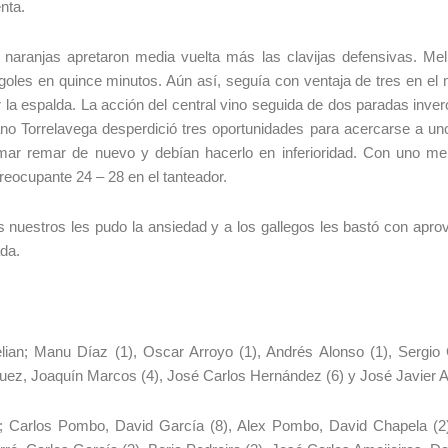
nta.
 naranjas apretaron media vuelta más las clavijas defensivas. Mel
goles en quince minutos. Aún así, seguía con ventaja de tres en el
 la espalda. La acción del central vino seguida de dos paradas inve
mano Torrelavega desperdició tres oportunidades para acercarse a uno
mar remar de nuevo y debían hacerlo en inferioridad. Con uno me
reocupante 24 – 28 en el tanteador.
s nuestros les pudo la ansiedad y a los gallegos les bastó con aprov
ada.
an; Manu Díaz (1), Oscar Arroyo (1), Andrés Alonso (1), Sergio 
íguez, Joaquín Marcos (4), José Carlos Hernández (6) y José Javier A
 Carlos Pombo, David García (8), Alex Pombo, David Chapela (2)