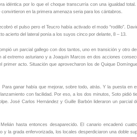
a idéntica por lo que el choque transcurría con una igualdad total
 convirtieron en la primera amenaza seria para los cántabros.
cobró el pulso pero el Teucro había activado el modo “rodillo”. Davi
to acierto del lateral ponía a los suyos cinco por delante, 8 – 13.
rompió un parcial gallego con dos tantos, uno en transición y otro 
n al extremo asturiano y a Joaquín Marcos en dos acciones consecu
del primer acto. Situación que aprovecharon los de Quique Domíngu
ara. Para ganar había que mejorar, sobre todo, atrás. Y la puesta en
anzamiento con facilidad. Por eso, a los dos minutos, Soto pidió 
golpe. José Carlos Hernández y Guille Barbón lideraron un parcial de
b Melián hasta entonces desaparecido. El canario encadenó cuatr
o y la grada enfervorizada, los locales desperdiciaron una doble su