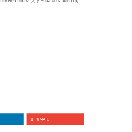
aniel Hernández (3) y Eduardo Moledo (6).
EMAIL