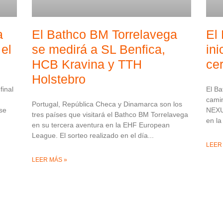
a
El Bathco BM Torrelavega
El
el
se medirá a SL Benfica,
ini
HCB Kravina y TTH
ce
Holstebro
final
El Ba
camin
Portugal, República Checa y Dinamarca son los
se
NEXU
tres países que visitará el Bathco BM Torrelavega
en la
en su tercera aventura en la EHF European
League. El sorteo realizado en el día
LEER
LEER MÁS »