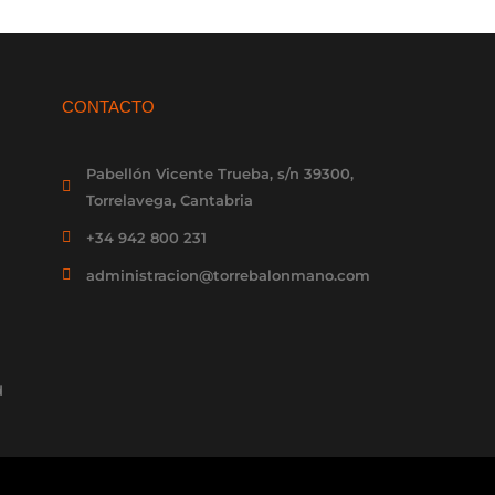
CONTACTO
Pabellón Vicente Trueba, s/n 39300,
Torrelavega, Cantabria
+34 942 800 231
administracion@torrebalonmano.com
d