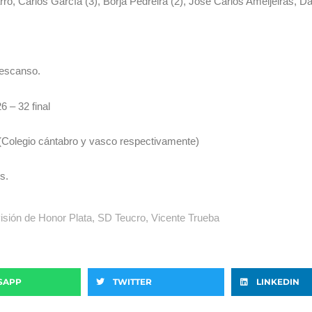
ó, Carlos García (3), Borja Pedreira (2), José Carlos Ameijeiras, D
 descanso.
6 – 32 final
 (Colegio cántabro y vasco respectivamente)
s.
isión de Honor Plata
,
SD Teucro
,
Vicente Trueba
SAPP
TWITTER
LINKEDIN