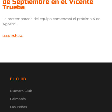
de Septiembre en el Vicente
Trueba
La pretemporada del equipo comenzará el próximo 4 de
Agosto
LEER MÁS >>
EL CLUB
Nuestro Club
Palmarés
Las Peñas