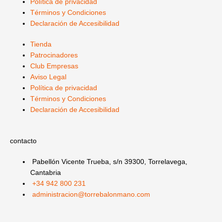
m
-
r
-
Política de privacidad
f
i
Términos y Condiciones
Declaración de Accesibilidad
n
Tienda
Patrocinadores
Club Empresas
Aviso Legal
Política de privacidad
Términos y Condiciones
Declaración de Accesibilidad
contacto
Pabellón Vicente Trueba, s/n 39300, Torrelavega,
Cantabria
+34 942 800 231
administracion@torrebalonmano.com