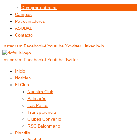
Ir
Menú
Menú
Comprar entradas
al
Campus
contenido
Patrocinadores
ASOBAL
Contacto
Instagram
Facebook-f
Youtube
X-twitter
Linkedin-in
Instagram
Facebook-f
Youtube
Twitter
Inicio
Noticias
El Club
Nuestro Club
Palmarés
Las Peñas
Transparencia
Clubes Convenio
RSC Balonmano
Plantilla
Asobal