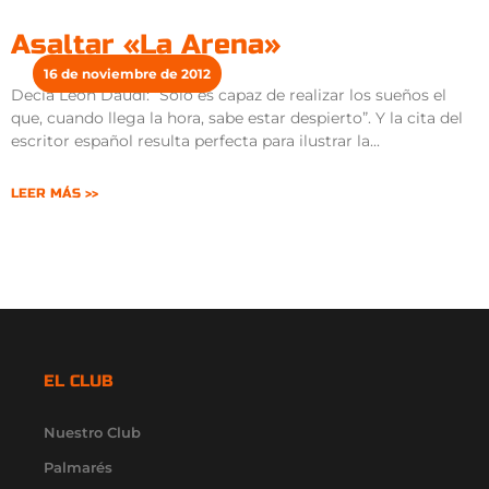
Asaltar «La Arena»
16 de noviembre de 2012
Decía León Daudí: “Sólo es capaz de realizar los sueños el
que, cuando llega la hora, sabe estar despierto”. Y la cita del
escritor español resulta perfecta para ilustrar la
LEER MÁS >>
EL CLUB
Nuestro Club
Palmarés