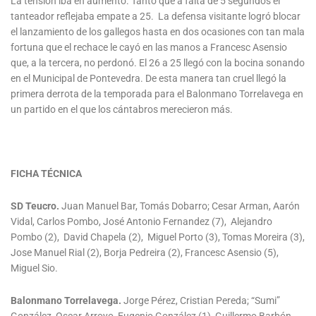
La tensión iba en aumento. Tanto que a falta de 5 segundos el
tanteador reflejaba empate a 25. La defensa visitante logró blocar
el lanzamiento de los gallegos hasta en dos ocasiones con tan mala
fortuna que el rechace le cayó en las manos a Francesc Asensio
que, a la tercera, no perdonó. El 26 a 25 llegó con la bocina sonando
en el Municipal de Pontevedra. De esta manera tan cruel llegó la
primera derrota de la temporada para el Balonmano Torrelavega en
un partido en el que los cántabros merecieron más.
FICHA TÉCNICA
SD Teucro.
Juan Manuel Bar, Tomás Dobarro; Cesar Arman, Aarón
Vidal, Carlos Pombo, José Antonio Fernandez (7), Alejandro
Pombo (2), David Chapela (2), Miguel Porto (3), Tomas Moreira (3),
Jose Manuel Rial (2), Borja Pedreira (2), Francesc Asensio (5),
Miguel Sio.
Balonmano Torrelavega.
Jorge Pérez, Cristian Pereda; “Sumi”