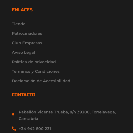
s
c
u
t
n
t
e
t
w
k
ENLACES
a
b
u
i
e
g
o
b
t
d
r
o
e
t
i
Tienda
a
k
e
n
Patrocinadores
m
-
r
-
f
i
Club Empresas
n
Aviso Legal
Política de privacidad
Términos y Condiciones
Declaración de Accesibilidad
CONTACTO
Pabellón Vicente Trueba, s/n 39300, Torrelavega,
Cantabria
+34 942 800 231