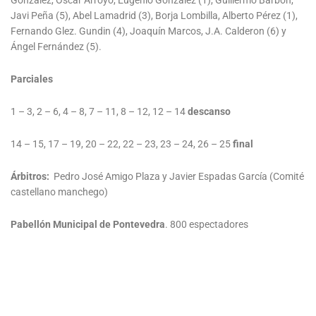
González, Oscar Arroyo, Eugenio González (1), Guillermo Barbón,
Javi Peña (5), Abel Lamadrid (3), Borja Lombilla, Alberto Pérez (1),
Fernando Glez. Gundin (4), Joaquín Marcos, J.A. Calderon (6) y
Ángel Fernández (5).
Parciales
1 – 3, 2 – 6, 4 – 8, 7 – 11, 8 – 12, 12 – 14
descanso
14 – 15, 17 – 19, 20 – 22, 22 – 23, 23 – 24, 26 – 25
final
Árbitros:
Pedro José Amigo Plaza y Javier Espadas García (Comité
castellano manchego)
Pabellón Municipal de Pontevedra
. 800 espectadores