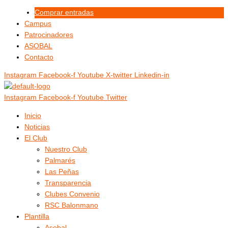
Ir
Menú
Menú
Comprar entradas
al
Campus
contenido
Patrocinadores
ASOBAL
Contacto
Instagram
Facebook-f
Youtube
X-twitter
Linkedin-in
Instagram
Facebook-f
Youtube
Twitter
Inicio
Noticias
El Club
Nuestro Club
Palmarés
Las Peñas
Transparencia
Clubes Convenio
RSC Balonmano
Plantilla
Asobal