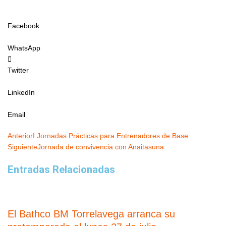
Facebook
WhatsApp
Twitter
LinkedIn
Email
Ant
Siguiente
Anterior
I Jornadas Prácticas para Entrenadores de Base
Siguiente
Jornada de convivencia con Anaitasuna
Entradas Relacionadas
El Bathco BM Torrelavega arranca su