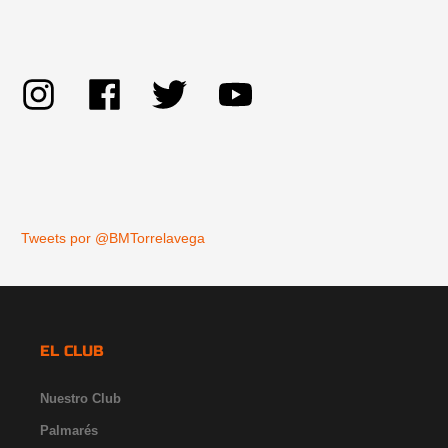
Tweets por @BMTorrelavega
EL CLUB
Nuestro Club
Palmarés