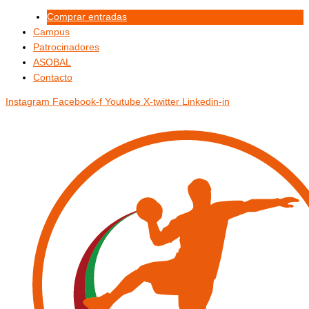
Ir
Menú
Menú
Comprar entradas
al
Campus
contenido
Patrocinadores
ASOBAL
Contacto
Instagram
Facebook-f
Youtube
X-twitter
Linkedin-in