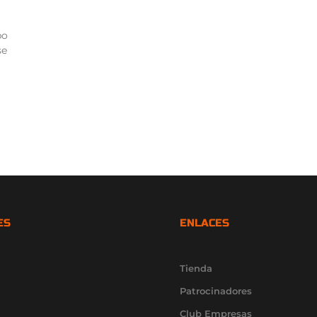
po
se
ES
ENLACES
Tienda
Patrocinadores
Club Empresas