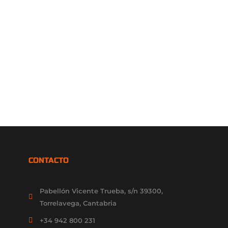
CONTACTO
Pabellón Vicente Trueba, s/n 39300,
Torrelavega, Cantabria
+34 942 800 231