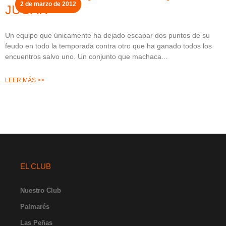
2 de marzo de 2012
JUGAR
Un equipo que únicamente ha dejado escapar dos puntos de su
feudo en todo la temporada contra otro que ha ganado todos los
encuentros salvo uno. Un conjunto que machaca
LEER MÁS >>
EL CLUB
Nuestro Club
Palmarés
Las Peñas