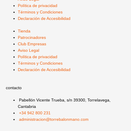
m
-
r
-
Política de privacidad
f
i
Términos y Condiciones
Declaración de Accesibilidad
n
Tienda
Patrocinadores
Club Empresas
Aviso Legal
Política de privacidad
Términos y Condiciones
Declaración de Accesibilidad
contacto
Pabellón Vicente Trueba, s/n 39300, Torrelavega,
Cantabria
+34 942 800 231
administracion@torrebalonmano.com