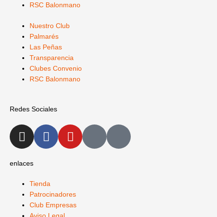
RSC Balonmano
Nuestro Club
Palmarés
Las Peñas
Transparencia
Clubes Convenio
RSC Balonmano
Redes Sociales
I
F
Y
X
L
n
a
o
-
i
s
c
u
t
n
t
e
t
w
k
enlaces
a
b
u
i
e
Tienda
g
o
b
t
d
Patrocinadores
r
o
e
t
i
Club Empresas
a
k
e
n
Aviso Legal