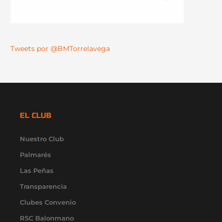
Tweets por @BMTorrelavega
EL CLUB
Nuestro Club
Palmarés
Las Peñas
Transparencia
Clubes Convenio
RSC Balonmano