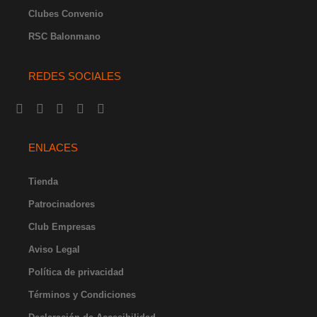
Clubes Convenio
RSC Balonmano
REDES SOCIALES
I
F
Y
X
L
n
a
o
-
i
s
c
u
t
n
t
e
t
w
k
ENLACES
a
b
u
i
e
g
o
b
t
d
r
o
e
t
i
Tienda
a
k
e
n
Patrocinadores
m
-
r
-
f
i
Club Empresas
n
Aviso Legal
Política de privacidad
Términos y Condiciones