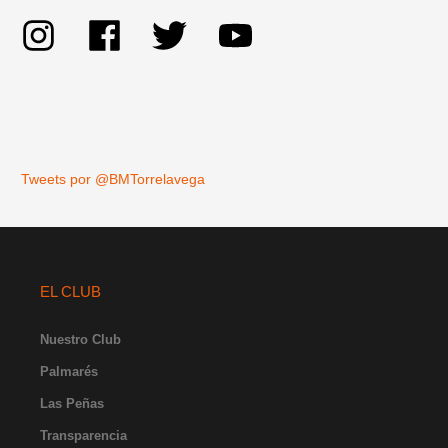
Tweets por @BMTorrelavega
EL CLUB
Nuestro Club
Palmarés
Las Peñas
Transparencia