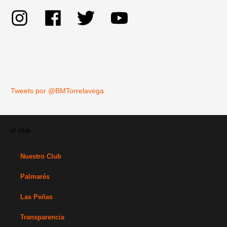
Tweets por @BMTorrelavega
el club
Nuestro Club
Palmarés
Las Peñas
Transparencia