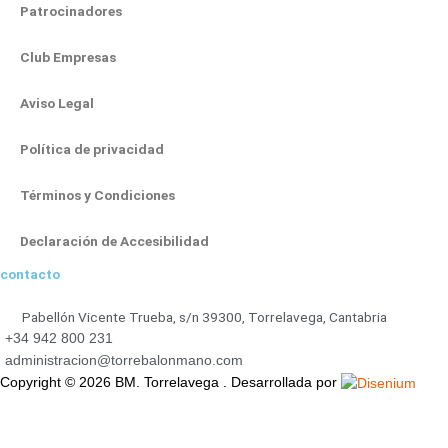
r
o
e
t
i
Patrocinadores
a
k
e
n
m
-
r
-
Club Empresas
f
i
Aviso Legal
n
Política de privacidad
Términos y Condiciones
Declaración de Accesibilidad
contacto
Pabellón Vicente Trueba, s/n 39300, Torrelavega, Cantabria
+34 942 800 231
administracion@torrebalonmano.com
Copyright © 2026 BM. Torrelavega . Desarrollada por