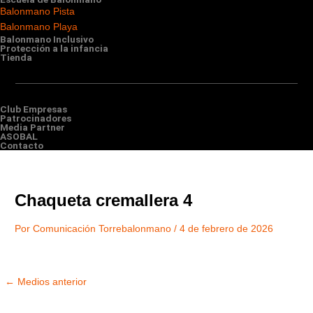
Balonmano Pista
Balonmano Playa
Balonmano Inclusivo
Protección a la infancia
Tienda
Club Empresas
Patrocinadores
Media Partner
ASOBAL
Contacto
Chaqueta cremallera 4
Por
Comunicación Torrebalonmano
/
4 de febrero de 2026
←
Medios anterior