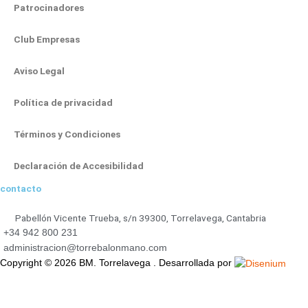
r
o
e
t
i
Patrocinadores
a
k
e
n
m
-
r
-
Club Empresas
f
i
Aviso Legal
n
Política de privacidad
Términos y Condiciones
Declaración de Accesibilidad
contacto
Pabellón Vicente Trueba, s/n 39300, Torrelavega, Cantabria
+34 942 800 231
administracion@torrebalonmano.com
Copyright © 2026 BM. Torrelavega . Desarrollada por