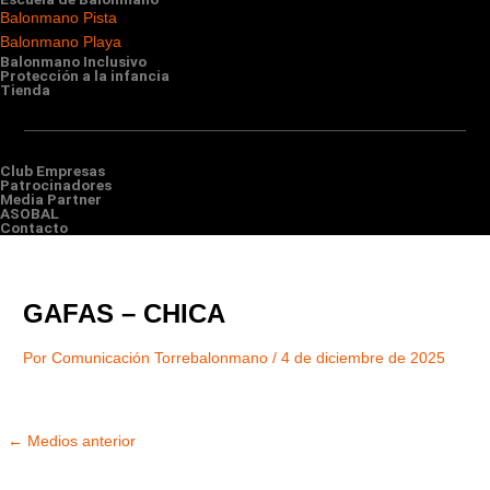
Balonmano Pista
Balonmano Playa
Balonmano Inclusivo
Protección a la infancia
Tienda
Club Empresas
Patrocinadores
Media Partner
ASOBAL
Contacto
GAFAS – CHICA
Por
Comunicación Torrebalonmano
/
4 de diciembre de 2025
←
Medios anterior