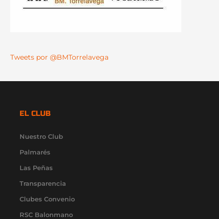
Tweets por @BMTorrelavega
EL CLUB
Nuestro Club
Palmarés
Las Peñas
Transparencia
Clubes Convenio
RSC Balonmano