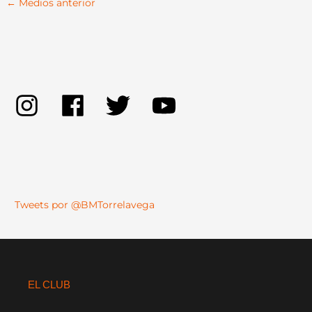
←
Medios anterior
Tweets por @BMTorrelavega
EL CLUB