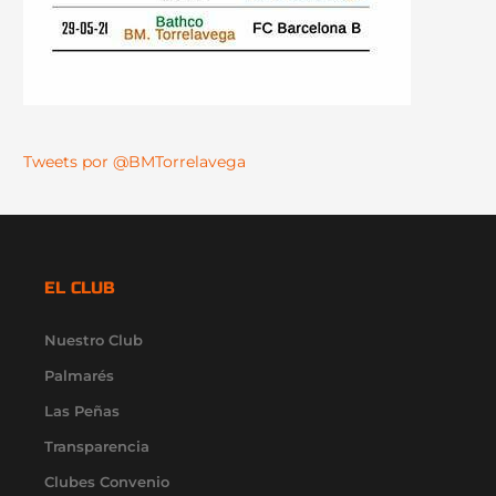
Tweets por @BMTorrelavega
EL CLUB
Nuestro Club
Palmarés
Las Peñas
Transparencia
Clubes Convenio