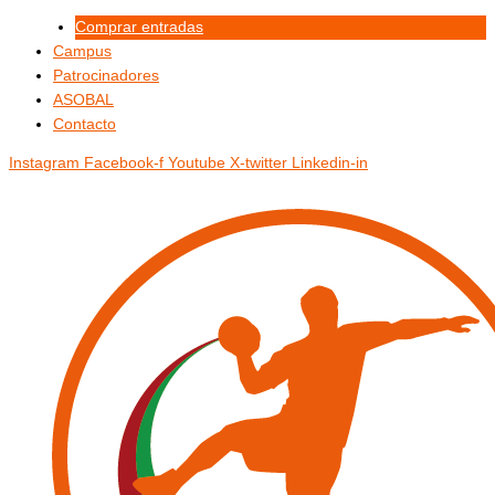
Ir
Menú
Menú
Comprar entradas
al
Campus
contenido
Patrocinadores
ASOBAL
Contacto
Instagram
Facebook-f
Youtube
X-twitter
Linkedin-in