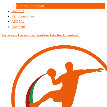
Ir
Menú
Menú
Comprar entradas
al
Campus
contenido
Patrocinadores
ASOBAL
Contacto
Instagram
Facebook-f
Youtube
X-twitter
Linkedin-in