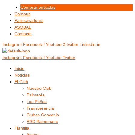
Ir
Menú
Menú
Comprar entradas
al
Campus
contenido
Patrocinadores
ASOBAL
Contacto
Instagram
Facebook-f
Youtube
X-twitter
Linkedin-in
Instagram
Facebook-f
Youtube
Twitter
Inicio
Noticias
El Club
Nuestro Club
Palmarés
Las Peñas
Transparencia
Clubes Convenio
RSC Balonmano
Plantilla
Asobal