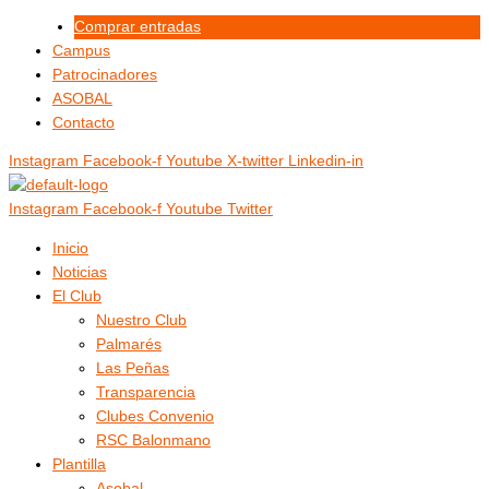
Ir
Menú
Menú
Comprar entradas
al
Campus
contenido
Patrocinadores
ASOBAL
Contacto
Instagram
Facebook-f
Youtube
X-twitter
Linkedin-in
Instagram
Facebook-f
Youtube
Twitter
Inicio
Noticias
El Club
Nuestro Club
Palmarés
Las Peñas
Transparencia
Clubes Convenio
RSC Balonmano
Plantilla
Asobal